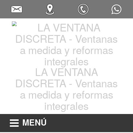
LA VENTANA
DISCRETA - Ventanas
a medida y reformas
integrales
MENÚ